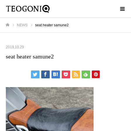
NEWS
seat heater samune2
ホーム
2019.10.29
seat heater samune2