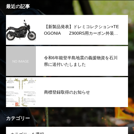
最近の記事
【新製品発表】ドレミコレクション×TE
OGONIA Z900RS用カーボン外装シ
リーズを発表
令和6年能登半島地震の義援物資を石川
県に送付いたしました
商標登録取得のお知らせ
カテゴリー
OPEN