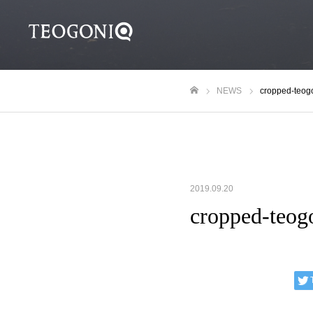
NEWS
cropped-teogo
ホーム
2019.09.20
cropped-teogo