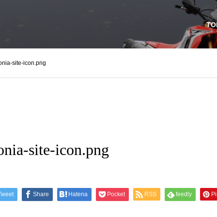
TO
nia-site-icon.png
nia-site-icon.png
Tweet
Share
Hatena
Pocket
RSS
feedly
Pi