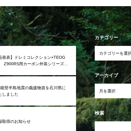
カテゴリー
品発表】ドレミコレクション×TEOG
A Z900RS用カーボン外装シリーズを
アーカイブ
年能登半島地震の義援物資を石川県に
たしました
検索
録取得のお知らせ