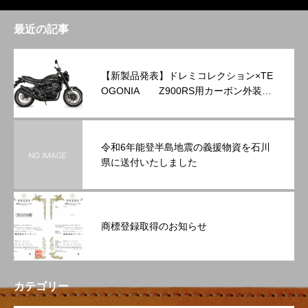
最近の記事
【新製品発表】ドレミコレクション×TE
OGONIA Z900RS用カーボン外装シ
リーズを発表
令和6年能登半島地震の義援物資を石川
県に送付いたしました
商標登録取得のお知らせ
カテゴリー