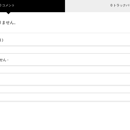
0 コメント
0 トラックバ
りません。
 )
せん -