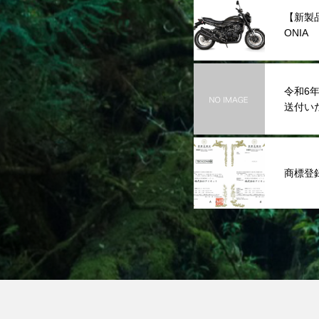
【新製
ONI
発表
令和6
送付い
商標登