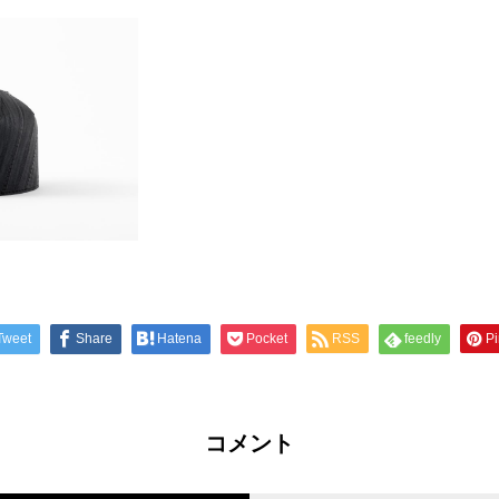
Tweet
Share
Hatena
Pocket
RSS
feedly
Pi
コメント