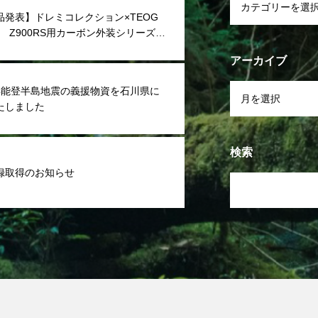
品発表】ドレミコレクション×TEOG
A Z900RS用カーボン外装シリーズを
アーカイブ
年能登半島地震の義援物資を石川県に
たしました
検索
録取得のお知らせ