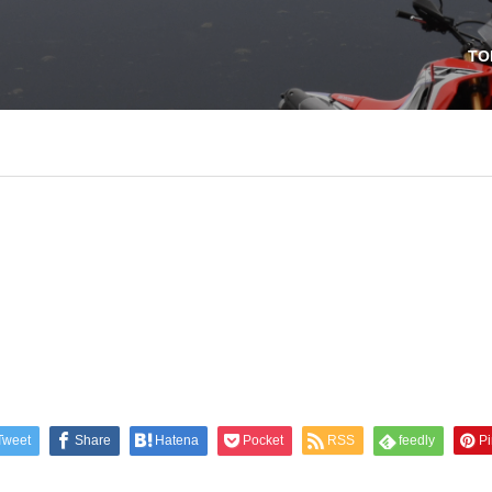
TO
Tweet
Share
Hatena
Pocket
RSS
feedly
Pi