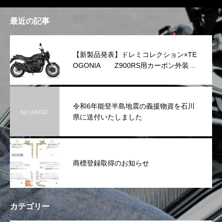
最近の記事
【新製品発表】ドレミコレクション×TE
OGONIA Z900RS用カーボン外装シ
リーズを発表
令和6年能登半島地震の義援物資を石川
県に送付いたしました
商標登録取得のお知らせ
カテゴリー