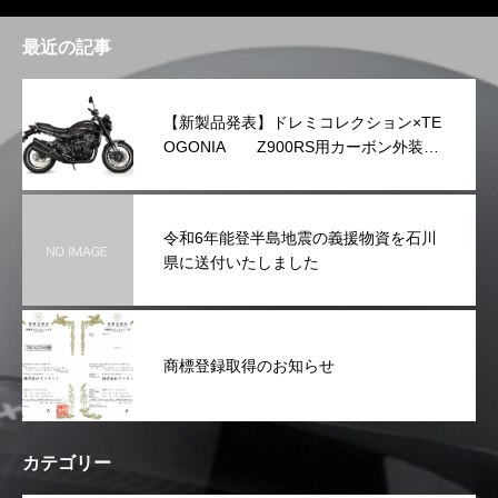
最近の記事
【新製品発表】ドレミコレクション×TE
OGONIA Z900RS用カーボン外装シ
リーズを発表
令和6年能登半島地震の義援物資を石川
県に送付いたしました
商標登録取得のお知らせ
カテゴリー